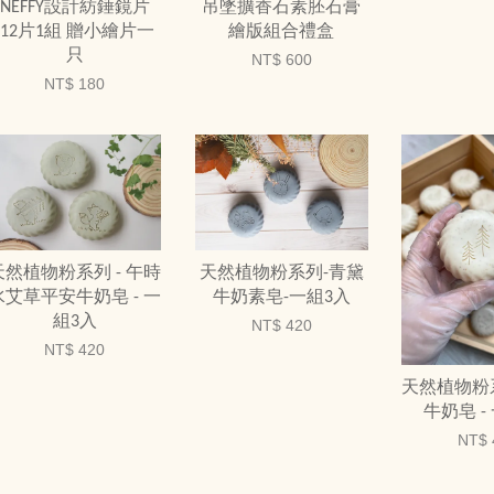
NEFFY設計紡錘鏡片
吊墜擴香石素胚石膏
-12片1組 贈小繪片一
繪版組合禮盒
只
NT$ 600
NT$ 180
天然植物粉系列 - 午時
天然植物粉系列-青黛
水艾草平安牛奶皂 - 一
牛奶素皂-一組3入
組3入
NT$ 420
NT$ 420
天然植物粉系
牛奶皂 -
NT$ 