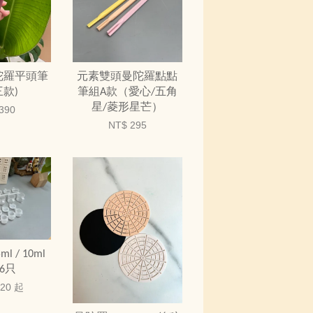
曼陀羅平頭筆
元素雙頭曼陀羅點點
三款)
筆組A款（愛心/五角
星/菱形星芒）
390
NT$ 295
 / 10ml
6只
 20
起