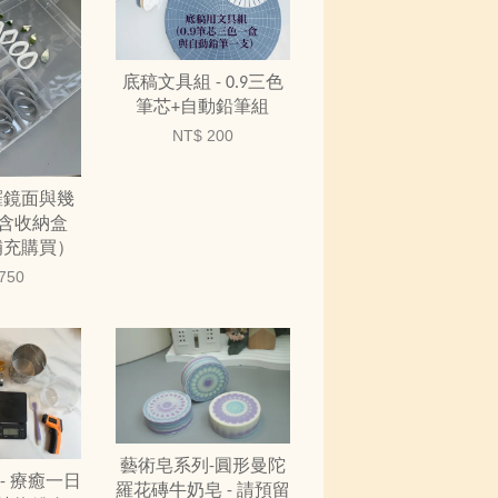
底稿文具組 - 0.9三色
筆芯+自動鉛筆組
NT$ 200
羅鏡面與幾
-含收納盒
補充購買）
750
藝術皂系列-圓形曼陀
- 療癒一日
羅花磚牛奶皂 - 請預留