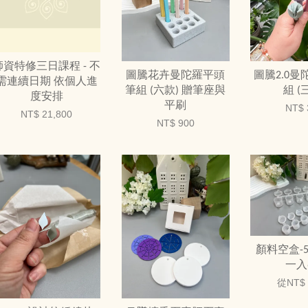
師資特修三日課程 - 不
圖騰花卉曼陀羅平頭
圖騰2.0
需連續日期 依個人進
筆組 (六款) 贈筆座與
組 (
度安排
平刷
NT$ 
NT$ 21,800
NT$ 900
顏料空盒-5ml
一入
從
NT$