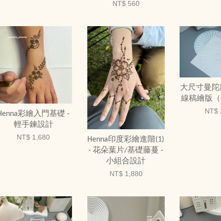
NT$ 560
大尺寸曼陀羅2
線稿繪版（
NT$ 
Henna彩繪入門基礎 -
輕手鍊設計
NT$ 1,680
Henna印度彩繪進階(1)
- 花朵葉片/基礎藤蔓 -
小組合設計
NT$ 1,880