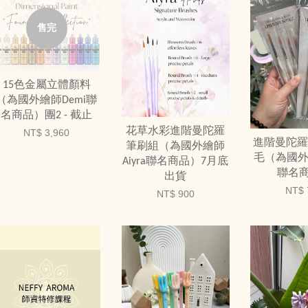
售完
15色金屬立體顏料
（為國外繪師Demi聯
名商品）團2 - 截止
花草水彩進階曼陀羅
NT$ 3,960
進階曼陀羅
筆刷組（為國外繪師
毛（為國外
Aiyra聯名商品）7月底
聯名
出貨
NT$ 
NT$ 900