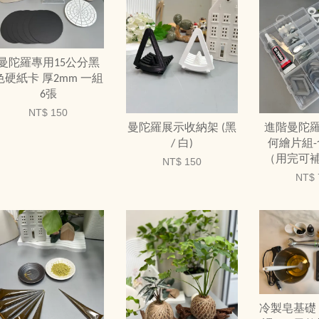
曼陀羅專用15公分黑
色硬紙卡 厚2mm 一組
6張
NT$ 150
曼陀羅展示收納架 (黑
進階曼陀
/ 白)
何繪片組
（用完可
NT$ 150
NT$ 
冷製皂基礎 