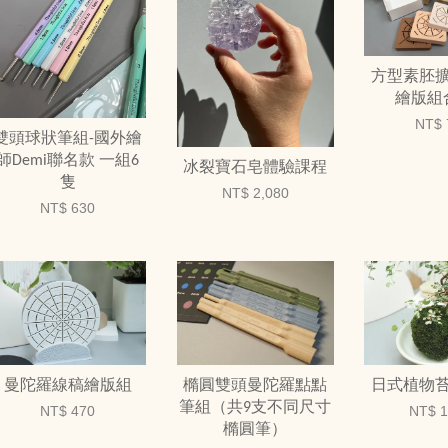
方型素胚
繪版組
NT$ 
雙頭球狀筆組-國外繪
師Demi聯名款 一組6
冰裂寶石皂體驗課程
隻
NT$ 2,080
NT$ 630
曼陀羅線稿繪版組
橢圓雙頭曼陀羅點點
日式植物
筆組（共9支不同尺寸
NT$ 470
NT$ 1
橢圓筆）