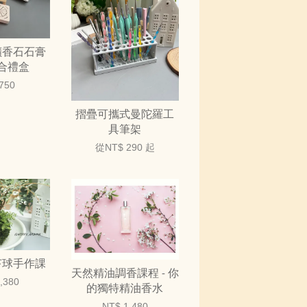
擴香石石膏
合禮盒
750
摺疊可攜式曼陀羅工
具筆架
從
NT$ 290
起
苔球手作課
天然精油調香課程 - 你
,380
的獨特精油香水
NT$ 1,480