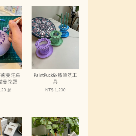
療癒曼陀羅
PaintPuck矽膠筆洗工
立體曼陀羅
具
120
起
NT$ 1,200