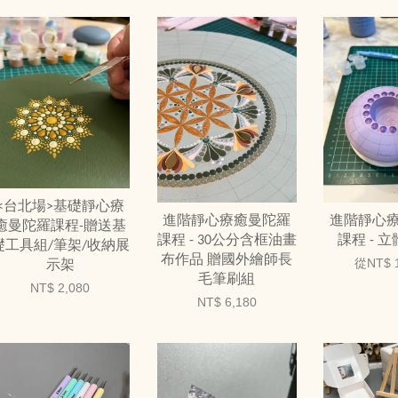
<台北場>基礎靜心療
進階靜心療癒曼陀羅
進階靜心
癒曼陀羅課程-贈送基
課程 - 30公分含框油畫
課程 - 
礎工具組/筆架/收納展
布作品 贈國外繪師長
從
NT$ 
示架
毛筆刷組
NT$ 2,080
NT$ 6,180