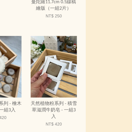
曼陀羅11.7cm 0.5線稿
繪版（一組2片）
NT$ 250
列 - 檜木
天然植物粉系列 - 積雪
 一組3入
草滋潤牛奶皂 - 一組3
入
420
NT$ 420