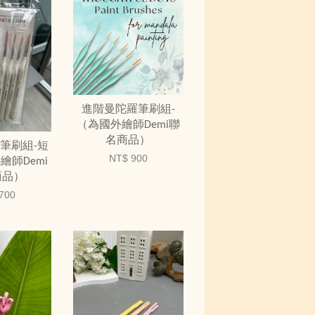
進階曼陀羅筆刷組-
（為國外繪師Demi聯
名商品）
筆刷組-短
NT$ 900
繪師Demi
商品）
700