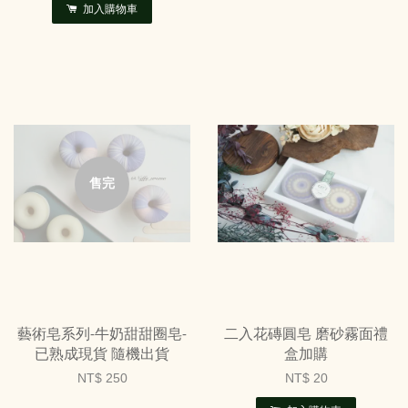
加入購物車
售完
藝術皂系列-牛奶甜甜圈皂-
二入花磚圓皂 磨砂霧面禮
已熟成現貨 隨機出貨
盒加購
NT$ 250
NT$ 20