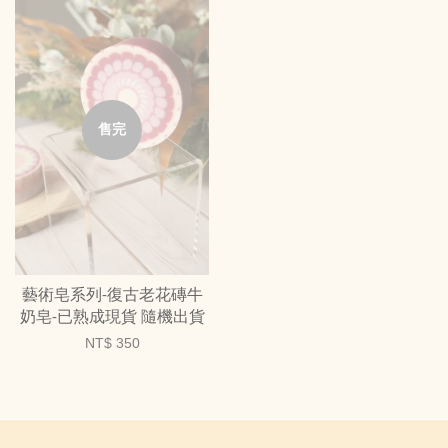
售完
藝術皂系列-復古老花磚牛
奶皂-已熟成現貨 隨機出貨
NT$ 350