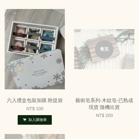
售完
六入禮盒包裝加購 附提袋
藝術皂系列-木紋皂-已熟成
現貨 隨機出貨
NT$ 100
NT$ 200
加入購物車