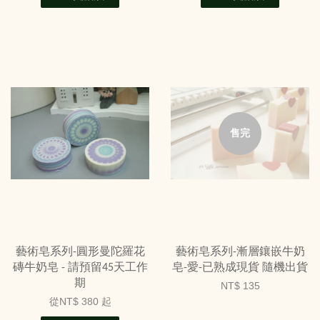
售完
藝術皂系列-圓形曼陀羅花
藝術皂系列-漸層鑲嵌牛奶
磚牛奶皂 - 請預留45天工作
皂-愛-已熟成現貨 隨機出貨
期
NT$ 135
從
NT$ 380
起